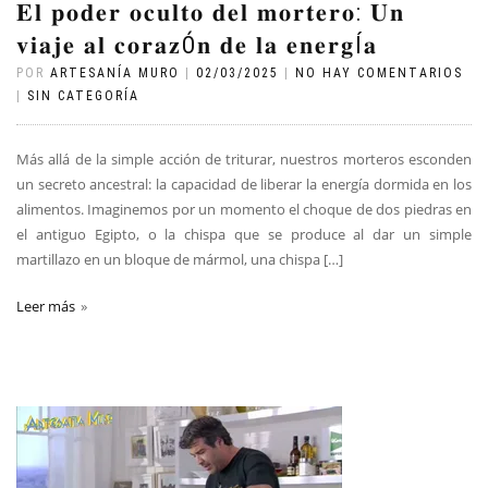
𝐄𝐥 𝐩𝐨𝐝𝐞𝐫 𝐨𝐜𝐮𝐥𝐭𝐨 𝐝𝐞𝐥 𝐦𝐨𝐫𝐭𝐞𝐫𝐨: 𝐔𝐧
𝐯𝐢𝐚𝐣𝐞 𝐚𝐥 𝐜𝐨𝐫𝐚𝐳Ó𝐧 𝐝𝐞 𝐥𝐚 𝐞𝐧𝐞𝐫𝐠Í𝐚
POR
ARTESANÍA MURO
|
02/03/2025
|
NO HAY COMENTARIOS
|
SIN CATEGORÍA
Más allá de la simple acción de triturar, nuestros morteros esconden
un secreto ancestral: la capacidad de liberar la energía dormida en los
alimentos. Imaginemos por un momento el choque de dos piedras en
el antiguo Egipto, o la chispa que se produce al dar un simple
martillazo en un bloque de mármol, una chispa […]
Leer más