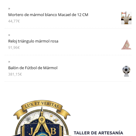
Mortero de mármol blanco Macael de 12 CM
44,77
€
Reloj triángulo mármol rosa
91,96
€
Balón de Fútbol de Mármol
381,15
€