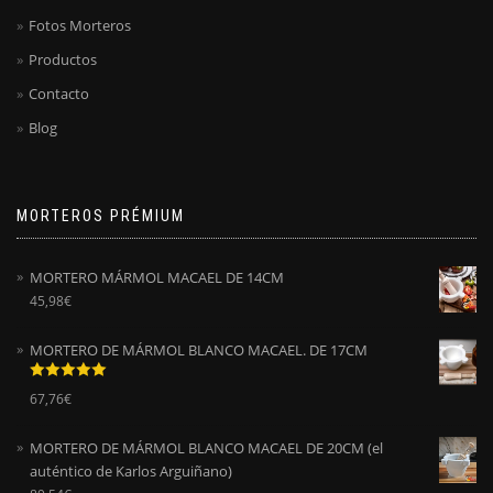
Fotos Morteros
Productos
Contacto
Blog
MORTEROS PRÉMIUM
MORTERO MÁRMOL MACAEL DE 14CM
45,98
€
MORTERO DE MÁRMOL BLANCO MACAEL. DE 17CM
Valorado
67,76
€
con
5.00
de
5
MORTERO DE MÁRMOL BLANCO MACAEL DE 20CM (el
auténtico de Karlos Arguiñano)