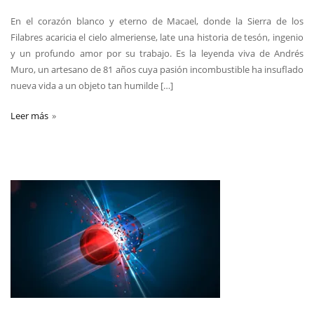
En el corazón blanco y eterno de Macael, donde la Sierra de los
Filabres acaricia el cielo almeriense, late una historia de tesón, ingenio
y un profundo amor por su trabajo. Es la leyenda viva de Andrés
Muro, un artesano de 81 años cuya pasión incombustible ha insuflado
nueva vida a un objeto tan humilde […]
Leer más