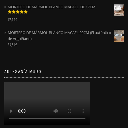
MORTERO DE MÁRMOL BLANCO MACAEL. DE 17CM
Valorado
67,76
€
con
5.00
de
5
MORTERO DE MÁRMOL BLANCO MACAEL 20CM (El auténtico
de Arguiñano)
89,54
€
ARTESANÍA MURO