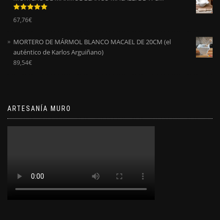
Valorado
67,76
€
con
5.00
de
5
MORTERO DE MÁRMOL BLANCO MACAEL DE 20CM (el
auténtico de Karlos Arguiñano)
89,54
€
ARTESANÍA MURO