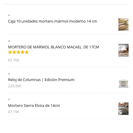
Caja 10 unidades mortero mármol moderno 14 cm
MORTERO DE MÁRMOL BLANCO MACAEL. DE 17CM
Valorado
67,76
€
con
5.00
de
5
Reloj de Columnas | Edición Premium
229,90
€
Mortero Sierra Elvira de 14cm
47,19
€