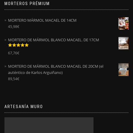
MORTEROS PRÉMIUM
MORTERO MÁRMOL MACAEL DE 14CM
45,98
€
MORTERO DE MÁRMOL BLANCO MACAEL. DE 17CM
Valorado
67,76
€
con
5.00
de
5
MORTERO DE MÁRMOL BLANCO MACAEL DE 20CM (el
auténtico de Karlos Arguiñano)
89,54
€
ARTESANÍA MURO