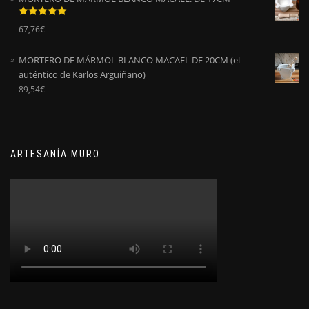
Valorado
67,76
€
con
5.00
de
5
MORTERO DE MÁRMOL BLANCO MACAEL DE 20CM (el
auténtico de Karlos Arguiñano)
89,54
€
ARTESANÍA MURO