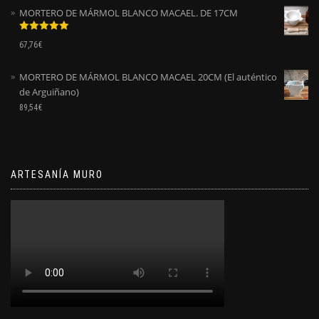
MORTERO DE MÁRMOL BLANCO MACAEL. DE 17CM
Valorado
67,76
€
con
5.00
de
5
MORTERO DE MÁRMOL BLANCO MACAEL 20CM (El auténtico
de Arguiñano)
89,54
€
ARTESANÍA MURO