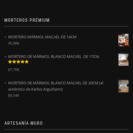
MORTEROS PRÉMIUM
MORTERO MÁRMOL MACAEL DE 14CM
45,98
€
MORTERO DE MÁRMOL BLANCO MACAEL. DE 17CM
Valorado
67,76
€
con
5.00
de
5
MORTERO DE MÁRMOL BLANCO MACAEL DE 20CM (el
auténtico de Karlos Arguiñano)
89,54
€
ARTESANÍA MURO