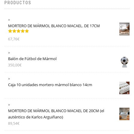
PRODUCTOS
MORTERO DE MÁRMOL BLANCO MACAEL. DE 17CM
Valorado
67,76
€
con
5.00
de
5
Balón de Fútbol de Mármol
350,00
€
Caja 10 unidades mortero mármol blanco 14cm
MORTERO DE MÁRMOL BLANCO MACAEL DE 20CM (el
auténtico de Karlos Arguiñano)
89,54
€