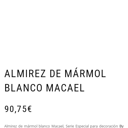
ALMIREZ DE MÁRMOL
BLANCO MACAEL
90,75
€
Almirez de mármol blanco Macael, Serie Especial para decoración
By