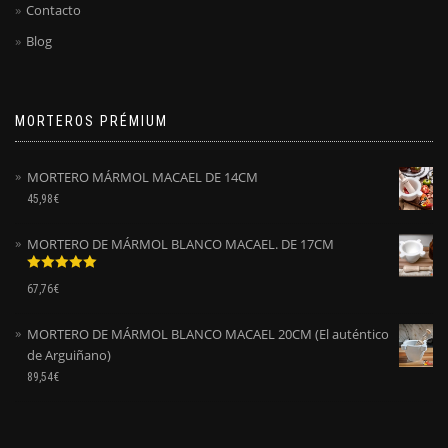
Contacto
Blog
MORTEROS PRÉMIUM
MORTERO MÁRMOL MACAEL DE 14CM
45,98
€
MORTERO DE MÁRMOL BLANCO MACAEL. DE 17CM
Valorado
67,76
€
con
5.00
de
5
MORTERO DE MÁRMOL BLANCO MACAEL 20CM (El auténtico
de Arguiñano)
89,54
€