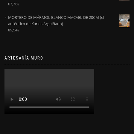
Valorado
67,76
€
con
5.00
de
5
MORTERO DE MÁRMOL BLANCO MACAEL DE 20CM (el
auténtico de Karlos Arguiñano)
89,54
€
ARTESANÍA MURO