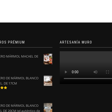
ROS PRÉMIUM
ARTESANÍA MURO
RO MÁRMOL MACAEL DE
RO DE MÁRMOL BLANCO
L. DE 17CM
do
0
de
RO DE MÁRMOL BLANCO
 DE 20CM (el auténtico de