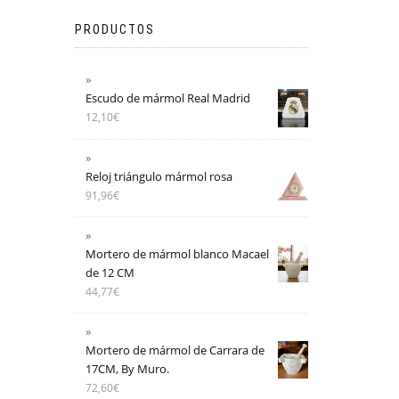
PRODUCTOS
Escudo de mármol Real Madrid
12,10
€
Reloj triángulo mármol rosa
91,96
€
Mortero de mármol blanco Macael
de 12 CM
44,77
€
Mortero de mármol de Carrara de
17CM, By Muro.
72,60
€