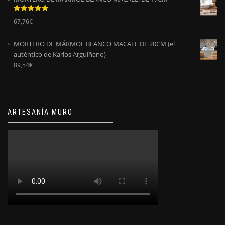
Valorado
67,76
€
con
5.00
de
5
MORTERO DE MÁRMOL BLANCO MACAEL DE 20CM (el
auténtico de Karlos Arguiñano)
89,54
€
ARTESANÍA MURO