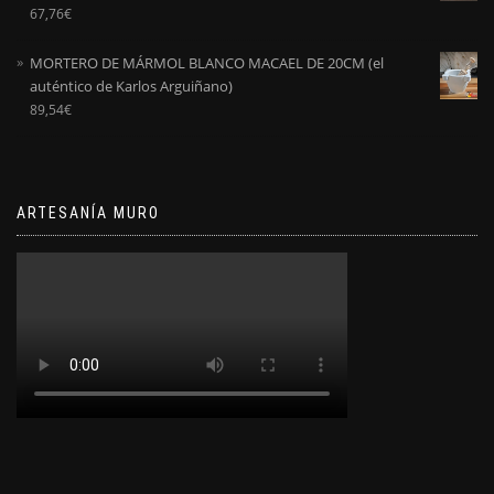
Valorado
67,76
€
con
5.00
de
5
MORTERO DE MÁRMOL BLANCO MACAEL DE 20CM (el
auténtico de Karlos Arguiñano)
89,54
€
ARTESANÍA MURO