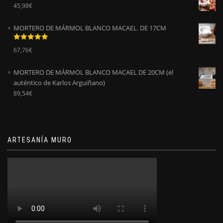
45,98
€
MORTERO DE MÁRMOL BLANCO MACAEL. DE 17CM
Valorado
67,76
€
con
5.00
de
5
MORTERO DE MÁRMOL BLANCO MACAEL DE 20CM (el
auténtico de Karlos Arguiñano)
89,54
€
ARTESANÍA MURO