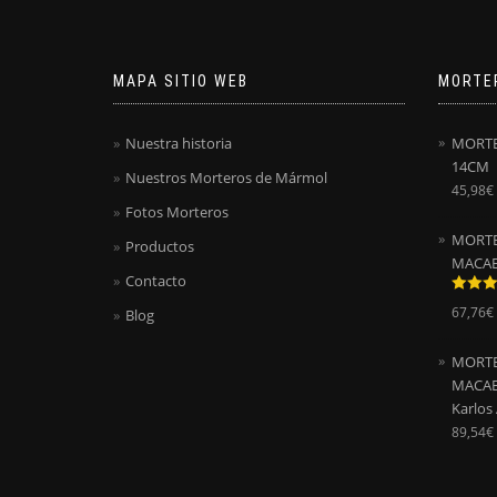
MAPA SITIO WEB
MORTE
Nuestra historia
MORTE
14CM
Nuestros Morteros de Mármol
45,98
€
Fotos Morteros
MORTE
Productos
MACAE
Contacto
Valora
67,76
€
Blog
con
5.0
5
MORTE
MACAEL
Karlos
89,54
€