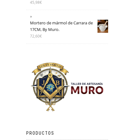
45,98
€
Mortero de mármol de Carrara de
17CM, By Muro.
72,60
€
PRODUCTOS