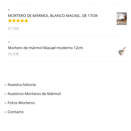
MORTERO DE MÁRMOL BLANCO MACAEL. DE 17CM
Valorado
67,76
€
con
5.00
de
5
Mortero de mármol Macael moderno 12cm
39,93
€
Nuestra historia
Nuestros Morteros de Mármol
Fotos Morteros
Contacto