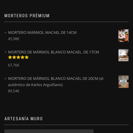
MORTEROS PRÉMIUM
MORTERO MÁRMOL MACAEL DE 14CM
45,98
€
MORTERO DE MÁRMOL BLANCO MACAEL. DE 17CM
Valorado
67,76
€
con
5.00
de
5
MORTERO DE MÁRMOL BLANCO MACAEL DE 20CM (el
auténtico de Karlos Arguiñano)
89,54
€
ARTESANÍA MURO