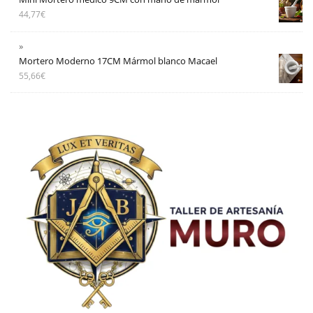
44,77
€
Mortero Moderno 17CM Mármol blanco Macael
55,66
€