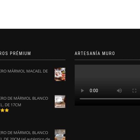
ROS PRÉMIUM
ARTESANÍA MURO
RO MÁRMOL MACAEL DE
RO DE MÁRMOL BLANCO
L. DE 17CM
do
0
de
RO DE MÁRMOL BLANCO
 DE 20CM (el auténtico de