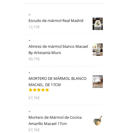
Escudo de mármol Real Madrid
12,10
€
Almirez de mármol blanco Macael
By Artesanía Muro
90,75
€
MORTERO DE MÁRMOL BLANCO
MACAEL. DE 17CM
Valorado
67,76
€
con
5.00
de
5
Mortero de Mármol de Cocina
Amarillo Macael 17cm
67,76
€