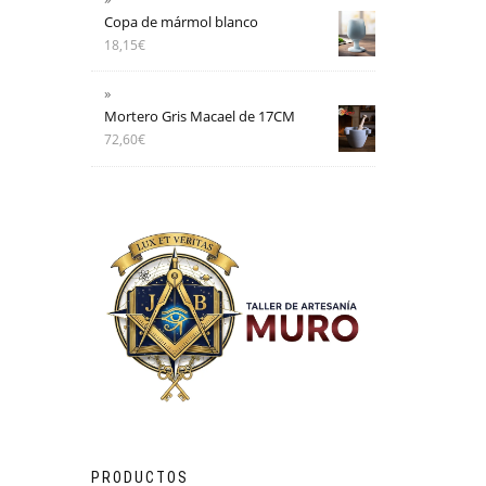
Copa de mármol blanco
18,15
€
Mortero Gris Macael de 17CM
72,60
€
PRODUCTOS