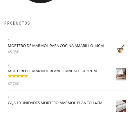
PRODUCTOS
MORTERO DE MÁRMOL PARA COCINA AMARILLO 14CM
45,98
€
MORTERO DE MÁRMOL BLANCO MACAEL. DE 17CM
Valorado
67,76
€
con
5.00
de
5
CAJA 10 UNIDADES MORTERO MÁRMOL BLANCO 14CM