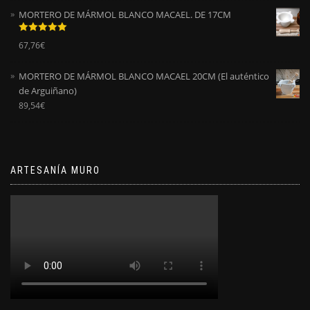
MORTERO DE MÁRMOL BLANCO MACAEL. DE 17CM
Valorado
67,76
€
con
5.00
de
5
MORTERO DE MÁRMOL BLANCO MACAEL 20CM (El auténtico
de Arguiñano)
89,54
€
ARTESANÍA MURO