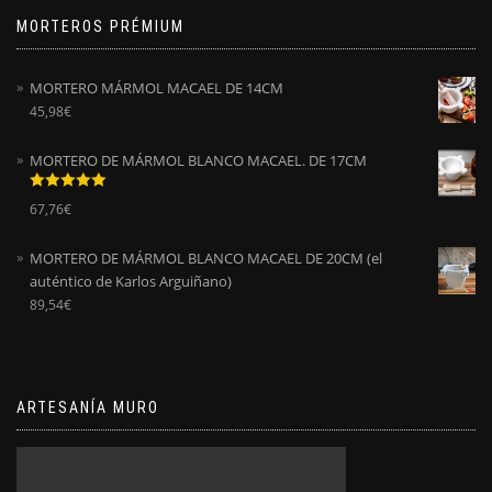
MORTEROS PRÉMIUM
MORTERO MÁRMOL MACAEL DE 14CM
45,98
€
MORTERO DE MÁRMOL BLANCO MACAEL. DE 17CM
Valorado
67,76
€
con
5.00
de
5
MORTERO DE MÁRMOL BLANCO MACAEL DE 20CM (el
auténtico de Karlos Arguiñano)
89,54
€
ARTESANÍA MURO