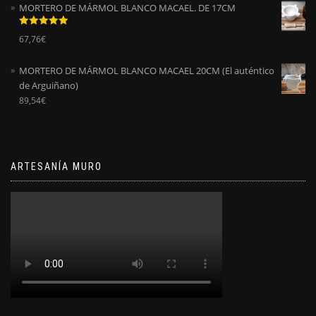
MORTERO DE MÁRMOL BLANCO MACAEL. DE 17CM
Valorado
67,76
€
con
5.00
de
5
MORTERO DE MÁRMOL BLANCO MACAEL 20CM (El auténtico
de Arguiñano)
89,54
€
ARTESANÍA MURO