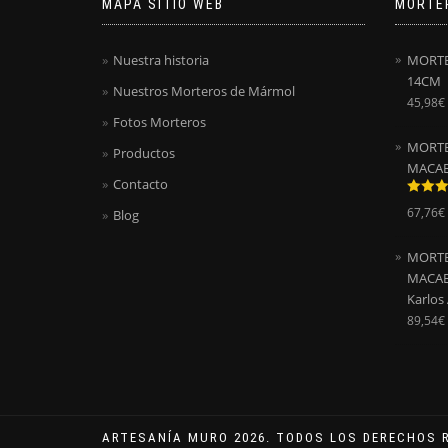
MAPA SITIO WEB
MORTE
Nuestra historia
MORTE
14CM
Nuestros Morteros de Mármol
45,98
€
Fotos Morteros
MORTE
Productos
MACAE
Contacto
Valora
67,76
€
Blog
con
5.0
5
MORTE
MACAEL
Karlos
89,54
€
ARTESANÍA MURO 2026. TODOS LOS DERECHOS 