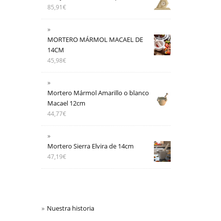
85,91
€
MORTERO MÁRMOL MACAEL DE
14CM
45,98
€
Mortero Mármol Amarillo o blanco
Macael 12cm
44,77
€
Mortero Sierra Elvira de 14cm
47,19
€
Nuestra historia